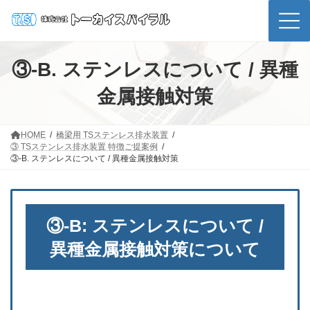
コ
ナ
ン
ビ
テ
ゲ
ン
ー
ツ
シ
③-B. ステンレスについて / 異種
へ
ョ
ス
ン
金属接触対策
キ
に
ッ
移
プ
動
HOME
橋梁用 TSステンレス排水装置
③ TSステンレス排水装置 特徴ご提案例
③-B. ステンレスについて / 異種金属接触対策
③-B: ステンレスについて /
異種金属接触対策について