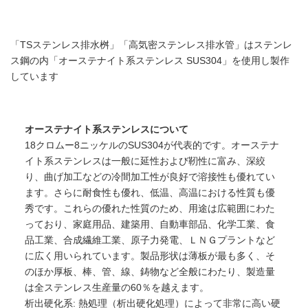
「TSステンレス排水桝」「高気密ステンレス排水管」はステンレ
ス鋼の内「オーステナイト系ステンレス SUS304」を使用し製作
しています
オーステナイト系ステンレスについて
18クロムー8ニッケルのSUS304が代表的です。オーステナ
イト系ステンレスは一般に延性および靭性に富み、深絞
り、曲げ加工などの冷間加工性が良好で溶接性も優れてい
ます。さらに耐食性も優れ、低温、高温における性質も優
秀です。 これらの優れた性質のため、用途は広範囲にわた
っており、家庭用品、建築用、自動車部品、化学工業、食
品工業、合成繊維工業、原子力発電、ＬＮＧプラントなど
に広く用いられています。 製品形状は薄板が最も多く、そ
のほか厚板、棒、管、線、鋳物など全般にわたり、製造量
は全ステンレス生産量の60％を越えます。
析出硬化系: 熱処理（析出硬化処理）によって非常に高い硬