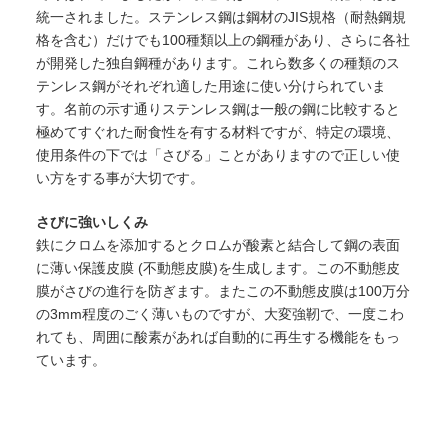
統一されました。 ステンレス鋼は鋼材のJIS規格（耐熱鋼規
格を含む）だけでも100種類以上の鋼種があり、さらに各社
が開発した独自鋼種があります。これら数多くの種類のス
テンレス鋼がそれぞれ適した用途に使い分けられていま
す。 名前の示す通りステンレス鋼は一般の鋼に比較すると
極めてすぐれた耐食性を有する材料ですが、特定の環境、
使用条件の下では「さびる」ことがありますので正しい使
い方をする事が大切です。
さびに強いしくみ
鉄にクロムを添加するとクロムが酸素と結合して鋼の表面
に薄い保護皮膜 (不動態皮膜)を生成します。この不動態皮
膜がさびの進行を防ぎます。またこの不動態皮膜は100万分
の3mm程度のごく薄いものですが、大変強靭で、一度こわ
れても、周囲に酸素があれば自動的に再生する機能をもっ
ています。