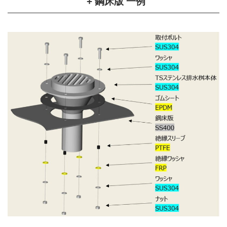
+ 鋼床版 一例