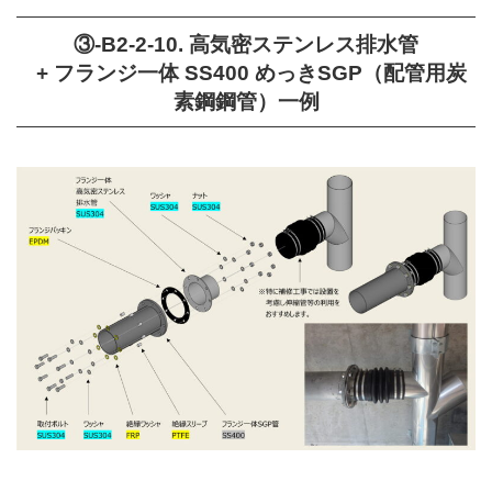
③-B2-2-10. 高気密ステンレス排水管
+ フランジ一体 SS400 めっきSGP（配管用炭
素鋼鋼管）一例