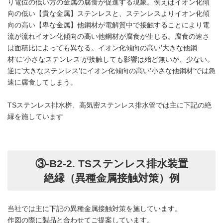
り電位の低い方の金属の腐食が促進する現象。例えばイオン化傾
向の低い【貴な金属】ステンレスと、ステンレスよりイオン化傾
向の高い【卑な金属】他鋼材が電解質中で接触することにより電
流が流れイオン化傾向の高い他鋼材が腐食が生じる。腐食の速さ
は面積比によっても異なる。イオン化傾向の高い’大きな他鋼
材’に’小さなステンレス’が接触しても影響は殆ど無いか、少ない。
逆に’大きなステンレス’にイオン化傾向の高い’小さな他鋼材’では急
速に腐食してしまう。
TSステンレス排水桝、高気密ステンレス排水管では主に下記の絶
縁を施しています
③-B2-2. TSステンレス排水装置
絶縁（異種金属接触対策）例
当社では主に下記の異種金属接触対策を施しています。
作図の際に製品と合わせてご提案しています。