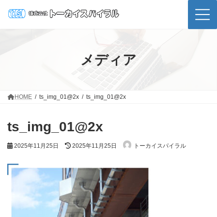
コ
ナ
ン
ビ
テ
ゲ
ン
ー
ツ
シ
へ
ョ
ス
ン
メディア
キ
に
ッ
移
プ
動
HOME
ts_img_01@2x
ts_img_01@2x
ts_img_01@2x
最
2025年11月25日
2025年11月25日
トーカイスパイラル
終
更
新
日
時
: