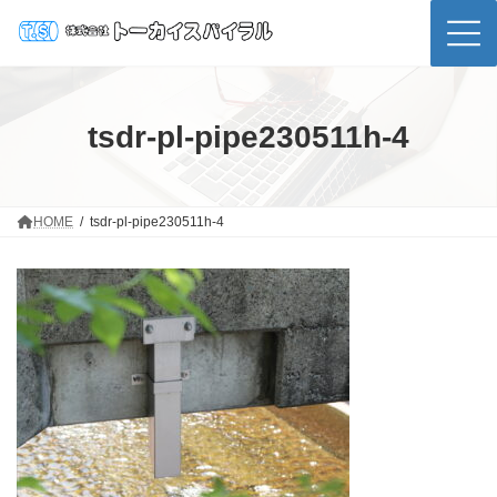
コ
ナ
ン
ビ
テ
ゲ
ン
ー
ツ
シ
へ
ョ
ス
ン
tsdr-pl-pipe230511h-4
キ
に
ッ
移
プ
動
HOME
tsdr-pl-pipe230511h-4