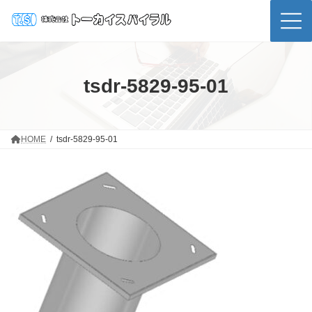
コ
ナ
ン
ビ
テ
ゲ
ン
ー
ツ
シ
へ
ョ
ス
ン
tsdr-5829-95-01
キ
に
ッ
移
プ
動
HOME
tsdr-5829-95-01