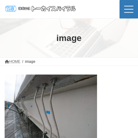
コ
ナ
ン
ビ
テ
ゲ
ン
ー
ツ
シ
へ
ョ
ス
ン
image
キ
に
ッ
移
プ
動
HOME
image