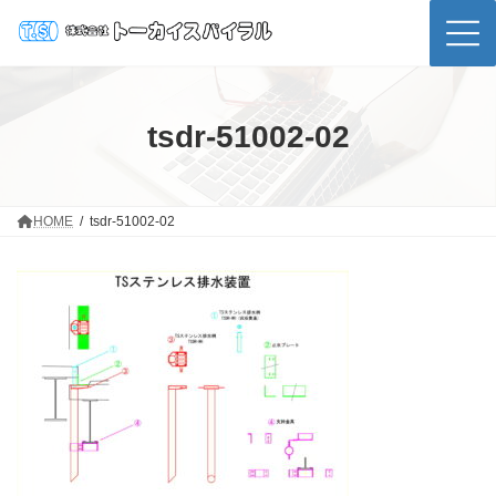
コ
ナ
ン
ビ
テ
ゲ
ン
ー
ツ
シ
へ
ョ
ス
ン
tsdr-51002-02
キ
に
ッ
移
プ
動
HOME
tsdr-51002-02