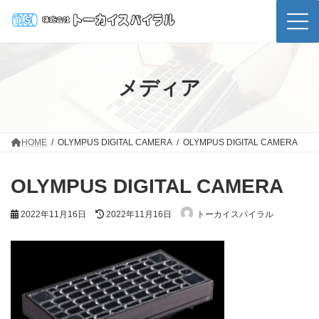
コ
ナ
ン
ビ
テ
ゲ
ン
ー
ツ
シ
へ
ョ
ス
ン
メディア
キ
に
ッ
移
プ
動
HOME
OLYMPUS DIGITAL CAMERA
OLYMPUS DIGITAL CAMERA
OLYMPUS DIGITAL CAMERA
最
2022年11月16日
2022年11月16日
トーカイスパイラル
終
更
新
日
時
: