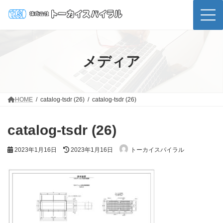
コ
ナ
ン
ビ
テ
ゲ
ン
ー
ツ
シ
へ
ョ
ス
ン
メディア
キ
に
ッ
移
プ
動
HOME
catalog-tsdr (26)
catalog-tsdr (26)
catalog-tsdr (26)
最
2023年1月16日
2023年1月16日
トーカイスパイラル
終
更
新
日
時
: