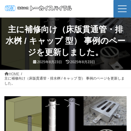
コ
ナ
ン
ビ
テ
ゲ
ン
ー
ツ
シ
主に補修向け（床版貫通管・排
へ
ョ
ス
ン
水桝 / キャップ 型） 事例のペー
キ
に
ッ
移
プ
動
ジを更新しました。
最
2025年8月23日
2025年8月23日
終
更
新
HOME
日
主に補修向け（床版貫通管・排水桝 / キャップ 型） 事例のページを更新しま
時
:
した。