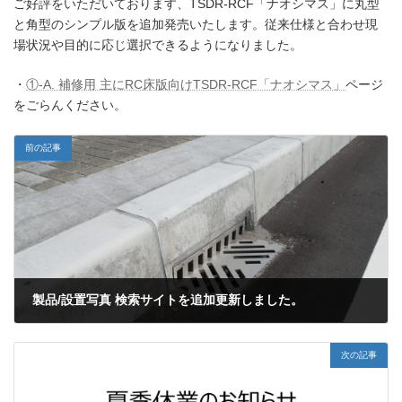
ご好評をいただいております、TSDR-RCF「ナオシマス」に丸型
と角型のシンプル版を追加発売いたします。従来仕様と合わせ現
場状況や目的に応じ選択できるようになりました。
・
①-A. 補修用 主にRC床版向けTSDR-RCF「ナオシマス」
ページ
をごらんください。
前の記事
製品/設置写真 検索サイトを追加更新しました。
2025年5月31日
次の記事