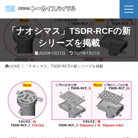
コ
ナ
ン
ビ
テ
ゲ
ン
ー
ツ
シ
「ナオシマス」TSDR-RCFの新
へ
ョ
ス
ン
シリーズを掲載
キ
に
ッ
移
プ
動
最
2025年7月27日
2025年7月27日
終
更
新
HOME
「ナオシマス」TSDR-RCFの新シリーズを掲載
日
時
: