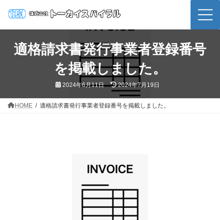
コ
ナ
ン
ビ
テ
ゲ
ン
ー
ツ
シ
適格請求書発行事業者登録番号
へ
ョ
ス
ン
を掲載しました。
キ
に
ッ
移
プ
動
最
2024年6月11日
2024年7月19日
終
更
新
HOME
適格請求書発行事業者登録番号を掲載しました。
日
時
: