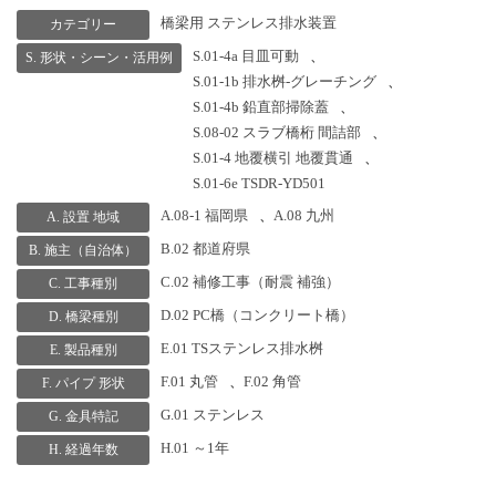
橋梁用 ステンレス排水装置
カテゴリー
S.01-4a 目皿可動
、
S. 形状・シーン・活用例
S.01-1b 排水桝-グレーチング
、
S.01-4b 鉛直部掃除蓋
、
S.08-02 スラブ橋桁 間詰部
、
S.01-4 地覆横引 地覆貫通
、
S.01-6e TSDR-YD501
A.08-1 福岡県
、
A.08 九州
A. 設置 地域
B.02 都道府県
B. 施主（自治体）
C.02 補修工事（耐震 補強）
C. 工事種別
D.02 PC橋（コンクリート橋）
D. 橋梁種別
E.01 TSステンレス排水桝
E. 製品種別
F.01 丸管
、
F.02 角管
F. パイプ 形状
G.01 ステンレス
G. 金具特記
H.01 ～1年
H. 経過年数