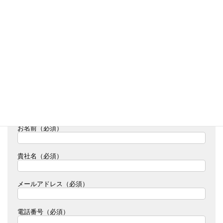
※標準の図面例になります
このページに関するお問い合わせは、下記フォームからそのまま
送信できます。
・このフォーム送信時は現場ページが自動判別されるため、現場
名やURLの記載は不要です。
・ファイルを添付してのお問い合わせ等は
ご相談はこちらから
をご覧ください。
・お電話でのお問い合わせは
0587-53-1545
（平日8:30-
17:30）へ。
お名前（必須）
貴社名（必須）
メールアドレス（必須）
電話番号（必須）