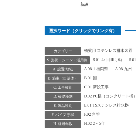
新設
選択ワード（クリックでリンク有）
橋梁用 ステンレス排水装置
カテゴリー
S.01-4a 目皿可動
、
S.
S. 形状・シーン・活用例
A.08-1 福岡県
、
A.08 九州
A. 設置 地域
B.01 国
B. 施主（自治体）
C.01 新設工事
C. 工事種別
D.02 PC橋（コンクリート橋
D. 橋梁種別
E.01 TSステンレス排水桝
E. 製品種別
F.02 角管
F. パイプ 形状
H.02 2～5年
H. 経過年数