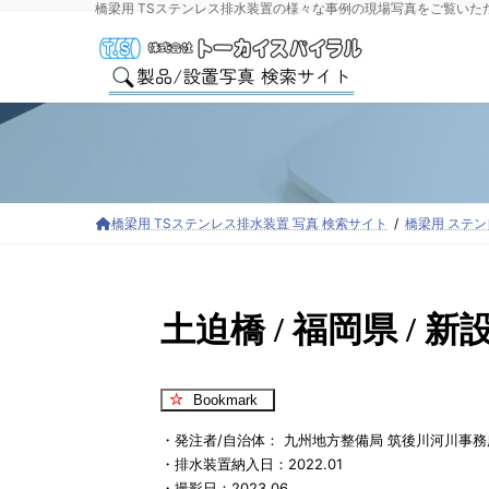
橋梁用 TSステンレス排水装置の様々な事例の現場写真をご覧いた
コ
ナ
ン
ビ
テ
ゲ
ン
ー
ツ
シ
へ
ョ
ス
ン
キ
に
ッ
移
橋梁用 TSステンレス排水装置 写真 検索サイト
橋梁用 ステ
プ
動
土迫橋 / 福岡県 / 
Bookmark
・発注者/自治体： 九州地方整備局 筑後川河川事
・排水装置納入日：2022.01
・撮影日：2023.06