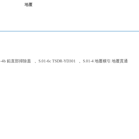
地覆
01-4b 鉛直部掃除蓋
、
S.01-6c TSDR-YD301
、
S.01-4 地覆横引 地覆貫通
）