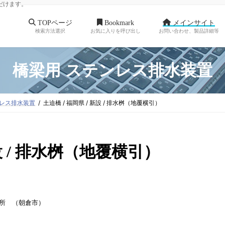
だけます。
TOPページ
Bookmark
メインサイト
検索方法選択
お気に入りを呼び出し
お問い合わせ、製品詳細等
橋梁用 ステンレス排水装置
ンレス排水装置
土迫橋 / 福岡県 / 新設 / 排水桝（地覆横引）
新設 / 排水桝（地覆横引）
務所 （朝倉市）