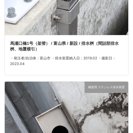
馬瀬口橋1号（架替） / 富山県 / 新設 / 排水桝（間詰部排水
桝、地覆横引）
・発注者/自治体：富山市 ・排水装置納入日：2019.02 ・撮影日：
2023.04
橋梁用 ステンレス排水装置