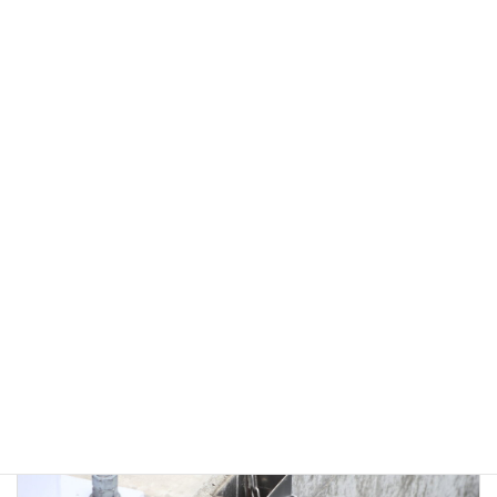
馬見ヶ崎橋 / 山形県 / 新設 / 排水管
・発注者/自治体：山形県 村山総合支庁 ・排水装置納入日：2015.03
・撮影日：2016.04
橋梁用 ステンレス排水装置