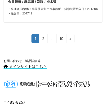
金井陸橋 / 群馬県 / 新設 / 排水管
・発注者/自治体：群馬県 渋川土木事務所 ・排水装置納入日：2017.06
・撮影日：2017.12
投
固
固
固
1
2
…
10
»
定
定
定
稿
ペ
ペ
ペ
の
ー
ー
ー
ペ
ジ
ジ
ジ
お問い合わせ、製品詳細等
メインサイトはこちら
ー
ジ
送
り
〒483-8257