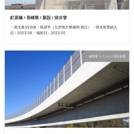
釘原橋 / 長崎県 / 新設 / 排水管
・発注者/自治体：島原市（九州地方整備局 発注） ・排水装置納入
日：2003.06 ・撮影日：2023.05
橋梁用 ステンレス排水装置