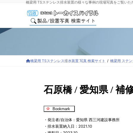
橋梁用 TSステンレス排水装置の様々な事例の現場写真をご覧いた
コ
ナ
ン
ビ
テ
ゲ
ン
ー
ツ
シ
へ
ョ
ス
ン
キ
に
ッ
移
橋梁用 TSステンレス排水装置 写真 検索サイト
橋梁用 ステ
プ
動
石原橋 / 愛知県 / 
Bookmark
・発注者/自治体：愛知県 西三河建設事務所
・排水装置納入日：2021.10
・撮影日：2023.10