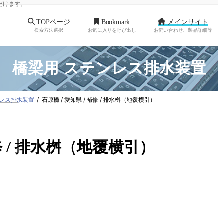
だけます。
TOPページ
Bookmark
メインサイト
検索方法選択
お気に入りを呼び出し
お問い合わせ、製品詳細等
橋梁用 ステンレス排水装置
ンレス排水装置
石原橋 / 愛知県 / 補修 / 排水桝（地覆横引）
補修 / 排水桝（地覆横引）