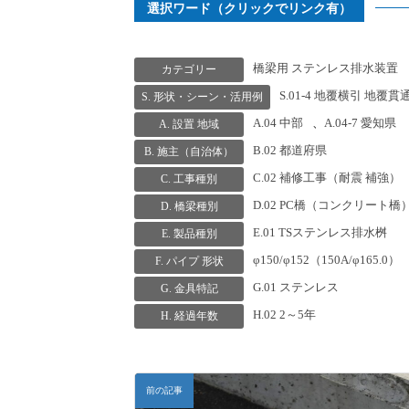
選択ワード（クリックでリンク有）
橋梁用 ステンレス排水装置
カテゴリー
S.01-4 地覆横引 地覆貫
S. 形状・シーン・活用例
A.04 中部
、
A.04-7 愛知県
A. 設置 地域
B.02 都道府県
B. 施主（自治体）
C.02 補修工事（耐震 補強）
C. 工事種別
D.02 PC橋（コンクリート橋
D. 橋梁種別
E.01 TSステンレス排水桝
E. 製品種別
φ150/φ152（150A/φ165.0）
F. パイプ 形状
G.01 ステンレス
G. 金具特記
H.02 2～5年
H. 経過年数
前の記事