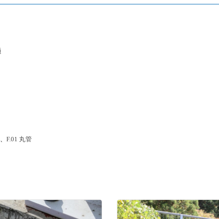
通
）
、
F.01 丸管