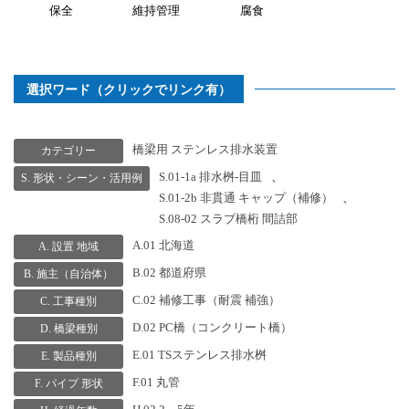
保全
維持管理
腐食
選択ワード（クリックでリンク有）
橋梁用 ステンレス排水装置
カテゴリー
S.01-1a 排水桝-目皿
、
S. 形状・シーン・活用例
S.01-2b 非貫通 キャップ（補修）
、
S.08-02 スラブ橋桁 間詰部
A.01 北海道
A. 設置 地域
B.02 都道府県
B. 施主（自治体）
C.02 補修工事（耐震 補強）
C. 工事種別
D.02 PC橋（コンクリート橋）
D. 橋梁種別
E.01 TSステンレス排水桝
E. 製品種別
F.01 丸管
F. パイプ 形状