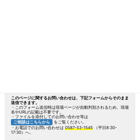
メインサイト 排水装置 TOPページ
へ
カタログ ダウンロードページ
へ
実績表（都道府県毎等）ダウンロードページ
へ
CAD図全般 ダウンロードページ
へ
※標準の図面例になります
このページに関するお問い合わせは、下記フォームからそのまま
送信できます。
・このフォーム送信時は現場ページが自動判別されるため、現場
名やURLの記載は不要です。
・ファイルを添付してのお問い合わせ等は
ご相談はこちらから
をご覧ください。
・お電話でのお問い合わせは
0587-53-1545
（平日8:30-
17:30）へ。