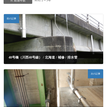
H.02 2～5年
H. 経過年数
前の記事
40号橋（川西40号線） / 北海道 / 補修 / 排水管
次の記事