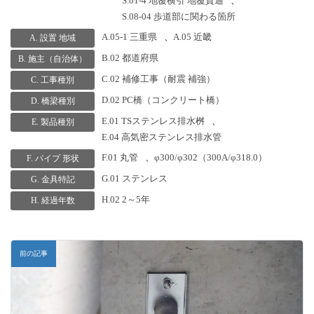
S.01-4 地覆横引 地覆貫通
、
S.08-04 歩道部に関わる箇所
A.05-1 三重県
、
A.05 近畿
A. 設置 地域
B.02 都道府県
B. 施主（自治体）
C.02 補修工事（耐震 補強）
C. 工事種別
D.02 PC橋（コンクリート橋）
D. 橋梁種別
E.01 TSステンレス排水桝
、
E. 製品種別
E.04 高気密ステンレス排水管
F.01 丸管
、
φ300/φ302（300A/φ318.0）
F. パイプ 形状
G.01 ステンレス
G. 金具特記
H.02 2～5年
H. 経過年数
前の記事