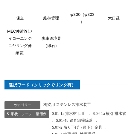
φ300（φ302
保全
維持管理
大口径
）
MEC伸縮管(メ
イコーエンジ
歩車道境界
ニヤリング伸
（縁石）
縮管)
選択ワード（クリックでリンク有）
橋梁用 ステンレス排水装置
カテゴリー
S.01-1a 排水桝-目皿
、
S.04-1a 横引 排水管
S. 形状・シーン・活用例
、
S.01-4b 鉛直部掃除蓋
、
S.07-2 吊り下げ（吊下）金具
、