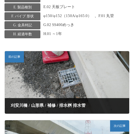
E.02 天板プレート
E. 製品種別
φ150/φ152（150A/φ165.0）
、
F.01 丸管
F. パイプ 形状
G.02 SS400めっき
G. 金具特記
H.01 ～1年
H. 経過年数
前の記事
刈安川橋 / 山形県 / 補修 / 排水桝 排水管
次の記事