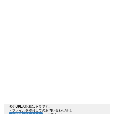
本サイト製品ページリンク・お問い合わせフォーム
近い製品
リンク
本現場で使用されている製品に
ページへの
天板プレート 紹介ページ
へ
各種資料
をご用意しております。
メインサイト 排水装置 TOPページ
へ
カタログ ダウンロードページ
へ
実績表（都道府県毎等）ダウンロードページ
へ
CAD図全般 ダウンロードページ
へ
※標準の図面例になります
このページに関するお問い合わせは、下記フォームからそのまま
送信できます。
・このフォーム送信時は現場ページが自動判別されるため、現場
名やURLの記載は不要です。
・ファイルを添付してのお問い合わせ等は