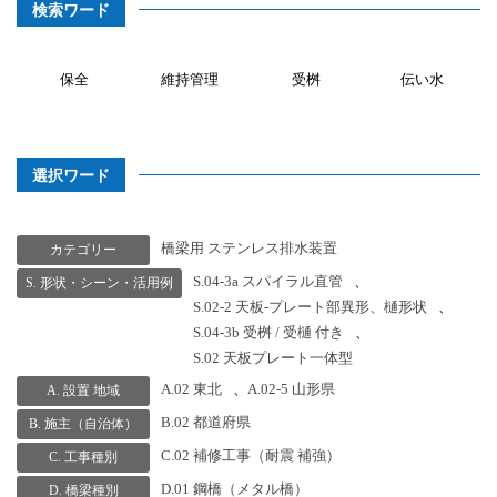
検索ワード
保全
維持管理
受桝
伝い水
選択ワード
橋梁用 ステンレス排水装置
カテゴリー
S.04-3a スパイラル直管
、
S. 形状・シーン・活用例
S.02-2 天板-プレート部異形、樋形状
、
S.04-3b 受桝 / 受樋 付き
、
S.02 天板プレート一体型
A.02 東北
、
A.02-5 山形県
A. 設置 地域
B.02 都道府県
B. 施主（自治体）
C.02 補修工事（耐震 補強）
C. 工事種別
D.01 鋼橋（メタル橋）
D. 橋梁種別