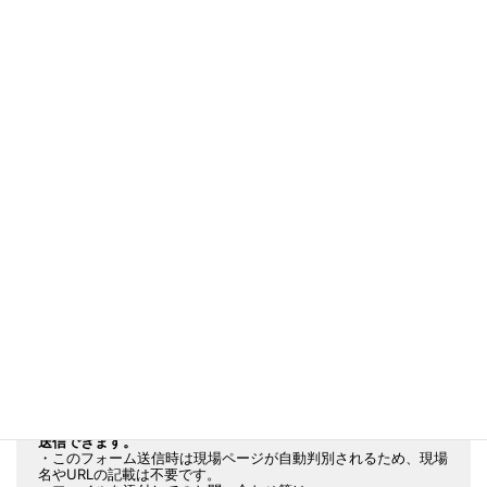
天板プレート 紹介ページ
へ
各種資料
をご用意しております。
メインサイト 排水装置 TOPページ
へ
カタログ ダウンロードページ
へ
実績表（都道府県毎等）ダウンロードページ
へ
CAD図全般 ダウンロードページ
へ
※標準の図面例になります
このページに関するお問い合わせは、下記フォームからそのまま
送信できます。
・このフォーム送信時は現場ページが自動判別されるため、現場
名やURLの記載は不要です。