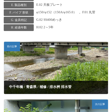
E.02 天板プレート
E. 製品種別
φ150/φ152（150A/φ165.0）
、
F.01 丸管
F. パイプ 形状
G.02 SS400めっき
G. 金具特記
H.02 2～5年
H. 経過年数
前の記事
中千年橋 / 青森県 / 補修 / 排水桝 排水管
次の記事