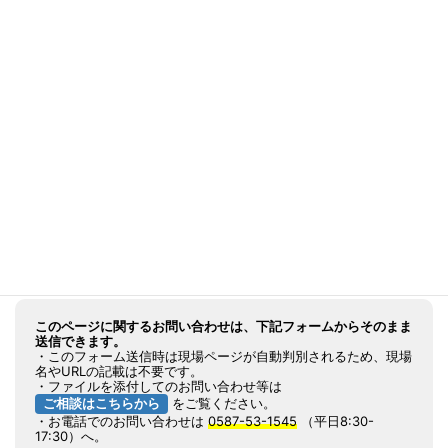
各種資料
をご用意しております。
メインサイト 排水装置 TOPページ
へ
カタログ ダウンロードページ
へ
実績表（都道府県毎等）ダウンロードページ
へ
CAD図全般 ダウンロードページ
へ
※標準の図面例になります
このページに関するお問い合わせは、下記フォームからそのまま
送信できます。
・このフォーム送信時は現場ページが自動判別されるため、現場
名やURLの記載は不要です。
・ファイルを添付してのお問い合わせ等は
ご相談はこちらから
をご覧ください。
・お電話でのお問い合わせは
0587-53-1545
（平日8:30-
17:30）へ。