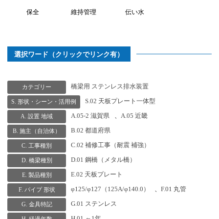
保全
維持管理
伝い水
選択ワード（クリックでリンク有）
橋梁用 ステンレス排水装置
カテゴリー
S.02 天板プレート一体型
S. 形状・シーン・活用例
A.05-2 滋賀県
、
A.05 近畿
A. 設置 地域
B.02 都道府県
B. 施主（自治体）
C.02 補修工事（耐震 補強）
C. 工事種別
D.01 鋼橋（メタル橋）
D. 橋梁種別
E.02 天板プレート
E. 製品種別
φ125/φ127（125A/φ140.0）
、
F.01 丸管
F. パイプ 形状
G.01 ステンレス
G. 金具特記
H.01 ～1年