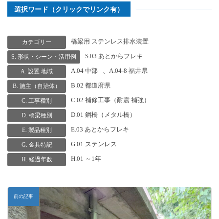
選択ワード（クリックでリンク有）
橋梁用 ステンレス排水装置
カテゴリー
S.03 あとからフレキ
S. 形状・シーン・活用例
A.04 中部
、
A.04-8 福井県
A. 設置 地域
B.02 都道府県
B. 施主（自治体）
C.02 補修工事（耐震 補強）
C. 工事種別
D.01 鋼橋（メタル橋）
D. 橋梁種別
E.03 あとからフレキ
E. 製品種別
G.01 ステンレス
G. 金具特記
H.01 ～1年
H. 経過年数
前の記事