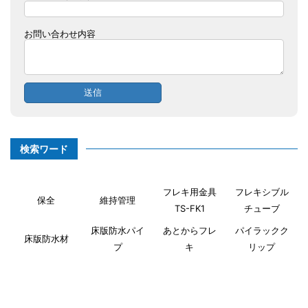
お問い合わせ内容
検索ワード
フレキ用金具
フレキシブル
保全
維持管理
TS-FK1
チューブ
床版防水パイ
あとからフレ
パイラックク
床版防水材
プ
キ
リップ