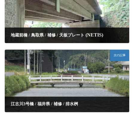
(NETIS)
地蔵前橋 / 鳥取県 / 補修 / 天板プレート
次の記事
江古川3号橋 / 福井県 / 補修 / 排水桝