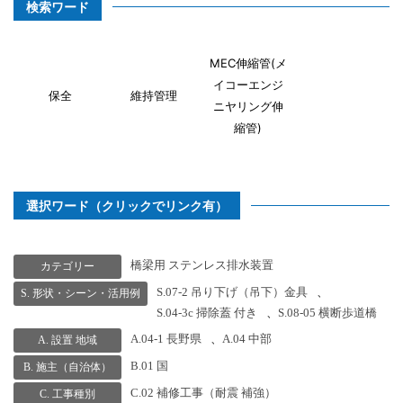
検索ワード
MEC伸縮管(メ
イコーエンジ
保全
維持管理
ニヤリング伸
縮管)
選択ワード（クリックでリンク有）
橋梁用 ステンレス排水装置
カテゴリー
S.07-2 吊り下げ（吊下）金具
、
S. 形状・シーン・活用例
S.04-3c 掃除蓋 付き
、
S.08-05 横断歩道橋
A.04-1 長野県
、
A.04 中部
A. 設置 地域
B.01 国
B. 施主（自治体）
C.02 補修工事（耐震 補強）
C. 工事種別