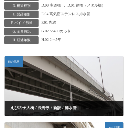
D.03 歩道橋
、
D.01 鋼橋（メタル橋）
D. 橋梁種別
E.04 高気密ステンレス排水管
E. 製品種別
F.01 丸管
F. パイプ 形状
G.02 SS400めっき
G. 金具特記
H.02 2～5年
H. 経過年数
前の記事
えびの子大橋 / 長野県 / 新設 / 排水管
次の記事