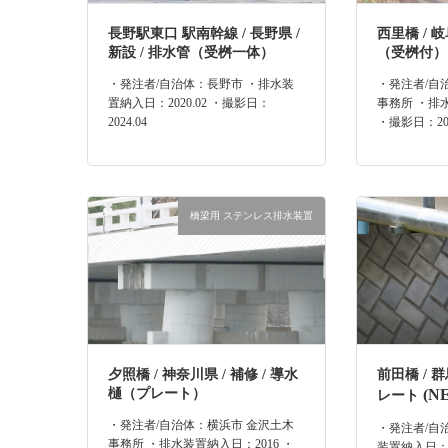
長野駅東口 駅南幹線 / 長野県 /
西里橋 / 岐
新設 / 排水管（受桝一体）
（受桝付）
・発注者/自治体：長野市 ・排水装
・発注者/自
置納入日：2020.02 ・撮影日：
事務所 ・排水
2024.04
・撮影日：202
橋梁用 ステンレス排水装置
夕照橋 / 神奈川県 / 補修 / 導水
前田橋 / 群
樋（プレート）
(N
レート
・発注者/自治体：横浜市 金沢土木
・発注者/自
事務所 ・排水装置納入日：2016 ・
装置納入日：2