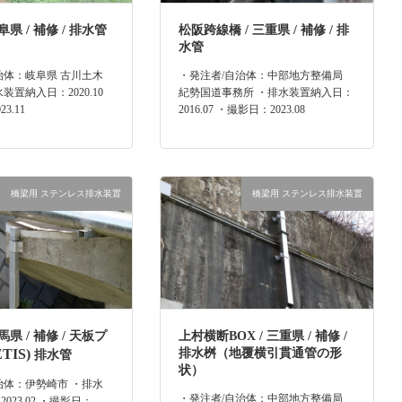
阜県 / 補修 / 排水管
松阪跨線橋 / 三重県 / 補修 / 排
水管
治体：岐阜県 古川土木
・発注者/自治体：中部地方整備局
装置納入日：2020.10
紀勢国道事務所 ・排水装置納入日：
3.11
2016.07 ・撮影日：2023.08
橋梁用 ステンレス排水装置
橋梁用 ステンレス排水装置
馬県 / 補修 / 天板プ
上村横断BOX / 三重県 / 補修 /
ETIS)
排水桝（地覆横引貫通管の形
排水管
状）
治体：伊勢崎市 ・排水
・発注者/自治体：中部地方整備局
023.02 ・撮影日：