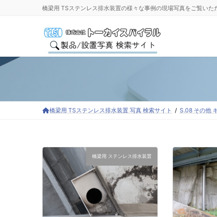
コ
ナ
橋梁用 TSステンレス排水装置の様々な事例の現場写真をご覧いた
ン
ビ
テ
ゲ
ン
ー
ツ
シ
へ
ョ
ス
ン
キ
に
ッ
移
プ
動
橋梁用 TSステンレス排水装置 写真 検索サイト
S.08 その
橋梁用 ステンレス排水装置