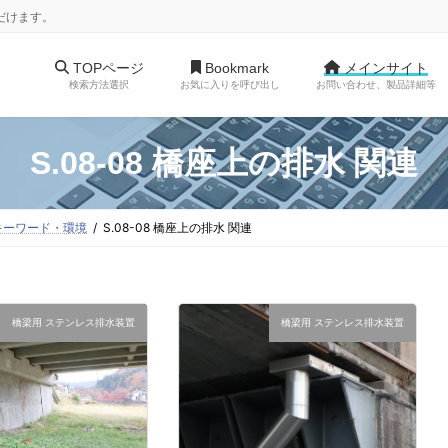
だけます。
TOPページ
Bookmark
メインサイト
検索方法選択
お気に入りを呼び出し
お問い合わせ、製品詳細等
S.08-08 橋座上の排水 関連
他 キーワード・環境
S.08-08 橋座上の排水 関連
橋梁用 ステンレス排水装置
橋梁用 ステンレス排水装置