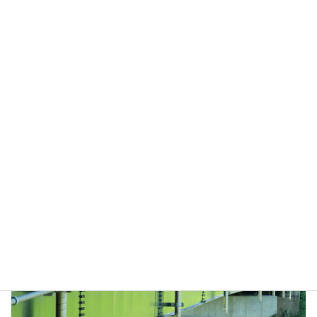
滝内橋側道橋 / 青森県 / 補修 / 排水桝（地覆横引）
・発注者/自治体：青森県 東青地域県民局 ・排水装置納入日：
2023.05 ・撮影日：2026.07
橋梁用 ステンレス排水装置