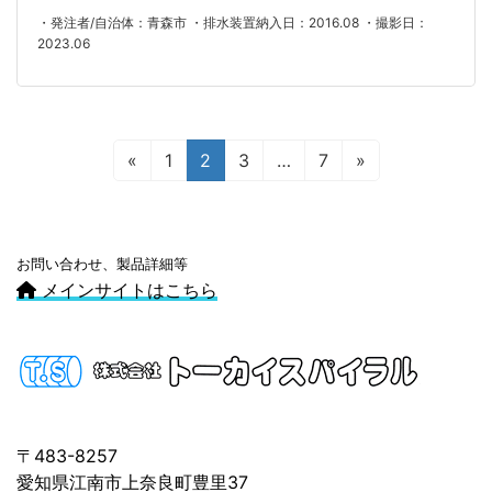
・発注者/自治体：青森市 ・排水装置納入日：2016.08 ・撮影日：
2023.06
投
固
固
固
固
«
1
2
3
…
7
»
定
定
定
定
稿
ペ
ペ
ペ
ペ
の
ー
ー
ー
ー
ペ
ジ
ジ
ジ
ジ
お問い合わせ、製品詳細等
メインサイトはこちら
ー
ジ
送
り
〒483-8257
愛知県江南市上奈良町豊里37