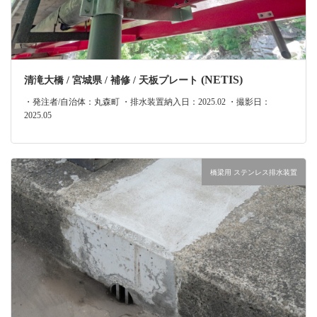
(NETIS)
清滝大橋 / 宮城県 / 補修 / 天板プレート
・発注者/自治体：丸森町 ・排水装置納入日：2025.02 ・撮影日：
2025.05
橋梁用 ステンレス排水装置