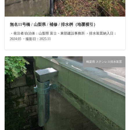
無名11号橋 / 山梨県 / 補修 / 排水桝（地覆横引）
・発注者/自治体：山梨県 富士・東部建設事務所 ・排水装置納入日：
2024.05 ・撮影日：2025.11
橋梁用 ステンレス排水装置