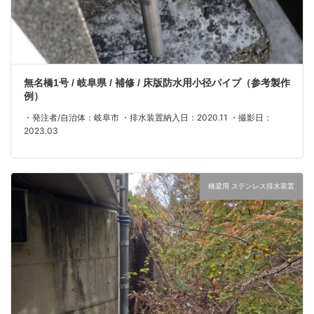
無名橋1号 / 岐阜県 / 補修 / 床版防水用小径パイプ（参考製作
例）
・発注者/自治体：岐阜市 ・排水装置納入日：2020.11 ・撮影日：
2023.03
橋梁用 ステンレス排水装置