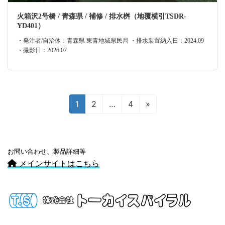
火箱沢2号橋 / 青森県 / 補修 / 排水桝（地覆横引TSDR-
YD401）
・発注者/自治体：青森県 東青地域県民局 ・排水装置納入日：2024.09
・撮影日：2026.07
投
固
固
固
1
2
…
4
»
定
定
定
稿
ペ
ペ
ペ
の
ー
ー
ー
ペ
ジ
ジ
ジ
お問い合わせ、製品詳細等
メインサイトはこちら
ー
ジ
送
り